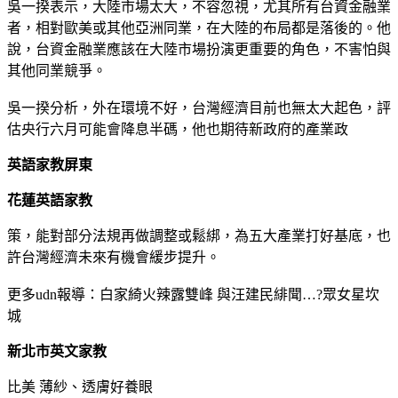
吳一揆表示，大陸市場太大，不容忽視，尤其所有台資金融業
者，相對歐美或其他亞洲同業，在大陸的布局都是落後的。他
說，台資金融業應該在大陸市場扮演更重要的角色，不害怕與
其他同業競爭。
吳一揆分析，外在環境不好，台灣經濟目前也無太大起色，評
估央行六月可能會降息半碼，他也期待新政府的產業政
英語家教屏東
花蓮英語家教
策，能對部分法規再做調整或鬆綁，為五大產業打好基底，也
許台灣經濟未來有機會緩步提升。
更多udn報導：白家綺火辣露雙峰 與汪建民緋聞…?眾女星坎
城
新北市英文家教
比美 薄紗、透膚好養眼